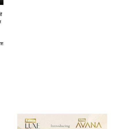
ओं
स
ेश
ews