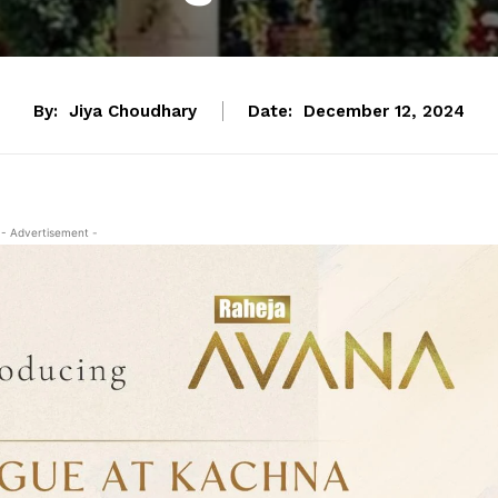
By:
Jiya Choudhary
Date:
December 12, 2024
- Advertisement -