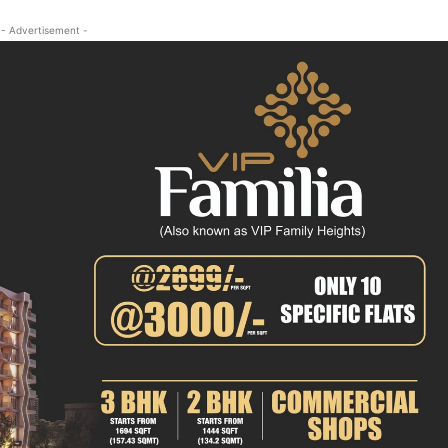
क्राइम
- Advertisement -
खेल खबर
मनोरंजन
बिजनेस
ई-पेपर
E NOW