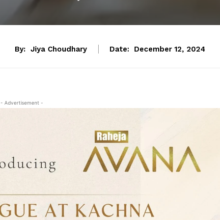
By:
Jiya Choudhary
Date:
December 12, 2024
- Advertisement -