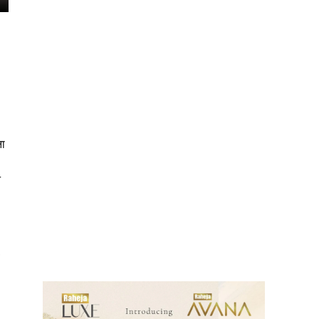
ना
े
ews
.