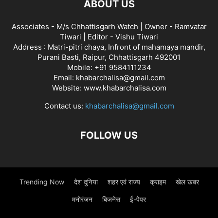
ABOUT US
Associates - M/s Chhattisgarh Watch | Owner - Ramvatar
Tiwari | Editor - Vishu Tiwari
Address : Matri-pitri chaya, Infront of mahamaya mandir,
Purani Basti, Raipur, Chhattisgarh 492001
Mobile: +91 9584111234
Email: khabarchalisa@gmail.com
Website: www.khabarchalisa.com
Contact us:
khabarchalisa@gmail.com
FOLLOW US
Trending Now
देश दुनिया
शहर एवं राज्य
क्राइम
खेल खबर
मनोरंजन
बिजनेस
ई-पेपर