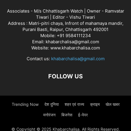
Associates - M/s Chhattisgarh Watch | Owner - Ramvatar
Tiwari | Editor - Vishu Tiwari
Address : Matri-pitri chaya, Infront of mahamaya mandir,
Purani Basti, Raipur, Chhattisgarh 492001
Mobile: +91 9584111234
Email: khabarchalisa@gmail.com
Website: www.khabarchalisa.com
Contact us:
khabarchalisa@gmail.com
FOLLOW US
Trending Now
देश दुनिया
शहर एवं राज्य
क्राइम
खेल खबर
मनोरंजन
बिजनेस
ई-पेपर
© Copyright © 2025 Khabarchalisa. All Rights Reserved.