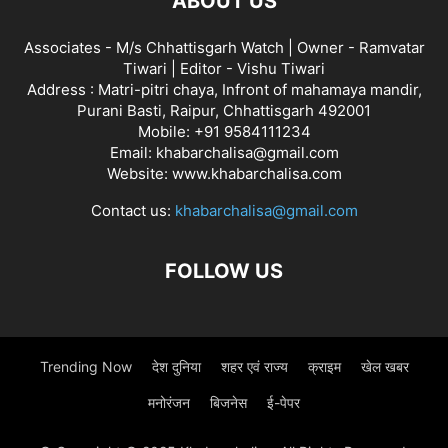
ABOUT US
Associates - M/s Chhattisgarh Watch | Owner - Ramvatar
Tiwari | Editor - Vishu Tiwari
Address : Matri-pitri chaya, Infront of mahamaya mandir,
Purani Basti, Raipur, Chhattisgarh 492001
Mobile: +91 9584111234
Email: khabarchalisa@gmail.com
Website: www.khabarchalisa.com
Contact us:
khabarchalisa@gmail.com
FOLLOW US
Trending Now
देश दुनिया
शहर एवं राज्य
क्राइम
खेल खबर
मनोरंजन
बिजनेस
ई-पेपर