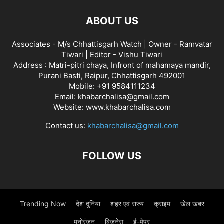
ABOUT US
Associates - M/s Chhattisgarh Watch | Owner - Ramvatar
Tiwari | Editor - Vishu Tiwari
Address : Matri-pitri chaya, Infront of mahamaya mandir,
Purani Basti, Raipur, Chhattisgarh 492001
Mobile: +91 9584111234
Email: khabarchalisa@gmail.com
Website: www.khabarchalisa.com
Contact us:
khabarchalisa@gmail.com
FOLLOW US
Trending Now
देश दुनिया
शहर एवं राज्य
क्राइम
खेल खबर
मनोरंजन
बिजनेस
ई-पेपर