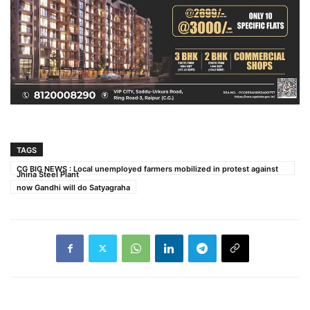
TAGS
CG BIG NEWS : Local unemployed farmers mobilized in protest against
Jhiria Steel Plant
now Gandhi will do Satyagraha