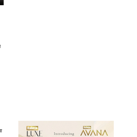
े
ews
या