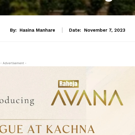
By:
Hasina Manhare
Date:
November 7, 2023
- Advertisement -