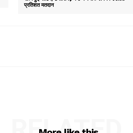
प्रतिशत मतदान
RELATED
More like this