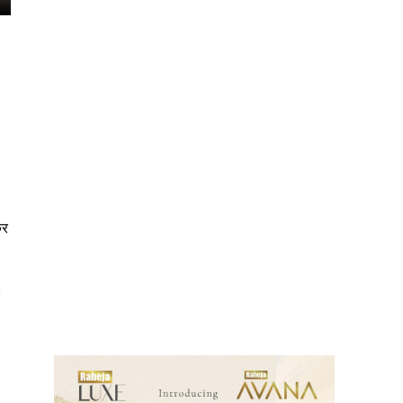
कर
ews