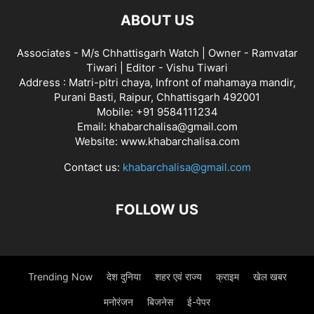
ABOUT US
Associates - M/s Chhattisgarh Watch | Owner - Ramvatar
Tiwari | Editor - Vishu Tiwari
Address : Matri-pitri chaya, Infront of mahamaya mandir,
Purani Basti, Raipur, Chhattisgarh 492001
Mobile: +91 9584111234
Email: khabarchalisa@gmail.com
Website: www.khabarchalisa.com
Contact us:
khabarchalisa@gmail.com
FOLLOW US
Trending Now
देश दुनिया
शहर एवं राज्य
क्राइम
खेल खबर
मनोरंजन
बिजनेस
ई-पेपर