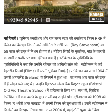
नई दिल्ली।
जूनियर एनटीआर और राम चरण स्टार की धमाकेदार फिल्म RRR में
विलेन का किरदार निभाने वाले अभिनेता रे स्टीवेन्सन (Ray Stevenson) का
58 साल की उम्र में निधन हो गया है। मीडिया रिपोर्ट के मुताबिक, मौत के कारणों
का अभी साफतौर पर पता नहीं चल पाया है। स्टीवेन्सन के प्रतिनिधि के
प्रतिनिधियों ने कहा कि उन्होंने रविवार को आखिरी सांस ली। स्टीवेन्सन ने कई
बेहतरीन फिल्मों (Films) में अपनी भूमिका निभाई है।स्टीवेन्सन का जन्म 1964 में
उत्तरी आयरलैंड (Ireland) के लिस्बर्न में हुआ था। वह महज आठ साल की उम्र
में ही लंदन चले आए थे। उन्होंने ब्रिस्टल ओल्ड विक थिएटर स्कूल (Bristol
Old Vic Theatre School) में दाखिला ले लिया था। साथ ही, ब्रिटिश
टेलीविजन में काम करने के कुछ सालों बाद उन्होंने पॉल ग्रीनग्रास की 1998 की
फिल्म “द थ्योरी ऑफ फ्लाइट” में अपनी फिल्म की शुरुआत की। इसमें स्टीवेन्सन ने
जिगोलो का किरदार निभाया था। साल 2004 में, वह एंटोनी फूक्वा के “किंग