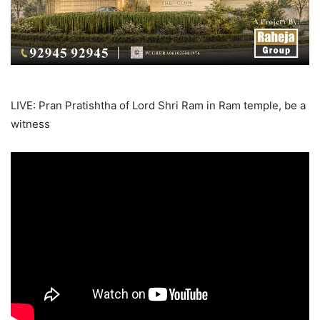
LIVE: Pran Pratishtha of Lord Shri Ram in Ram temple, be a
witness