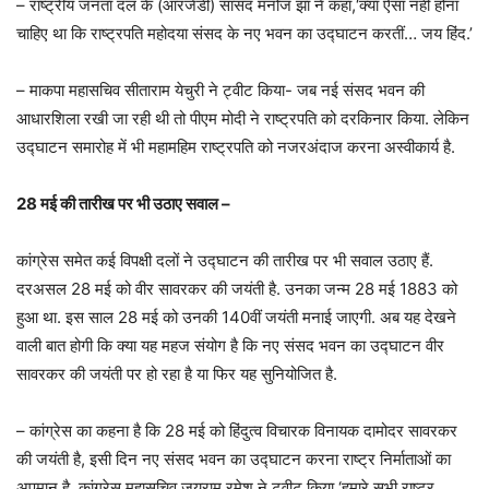
– राष्ट्रीय जनता दल के (आरजेडी) सांसद मनोज झा ने कहा,‘क्या ऐसा नहीं होना
चाहिए था कि राष्ट्रपति महोदया संसद के नए भवन का उद्घाटन करतीं… जय हिंद.’
– माकपा महासचिव सीताराम येचुरी ने ट्वीट किया- जब नई संसद भवन की
आधारशिला रखी जा रही थी तो पीएम मोदी ने राष्ट्रपति को दरकिनार किया. लेकिन
उद्घाटन समारोह में भी महामहिम राष्ट्रपति को नजरअंदाज करना अस्वीकार्य है.
28 मई की तारीख पर भी उठाए सवाल –
कांग्रेस समेत कई विपक्षी दलों ने उद्घाटन की तारीख पर भी सवाल उठाए हैं.
दरअसल 28 मई को वीर सावरकर की जयंती है. उनका जन्म 28 मई 1883 को
हुआ था. इस साल 28 मई को उनकी 140वीं जयंती मनाई जाएगी. अब यह देखने
वाली बात होगी कि क्या यह महज संयोग है कि नए संसद भवन का उद्घाटन वीर
सावरकर की जयंती पर हो रहा है या फिर यह सुनियोजित है.
– कांग्रेस का कहना है कि 28 मई को हिंदुत्व विचारक विनायक दामोदर सावरकर
की जयंती है, इसी दिन नए संसद भवन का उद्घाटन करना राष्ट्र निर्माताओं का
अपमान है. कांग्रेस महासचिव जयराम रमेश ने ट्वीट किया,‘हमारे सभी राष्ट्र