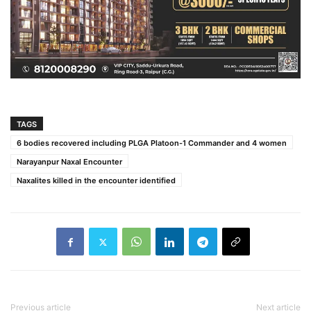
TAGS
6 bodies recovered including PLGA Platoon-1 Commander and 4 women
Narayanpur Naxal Encounter
Naxalites killed in the encounter identified
Previous article
Next article