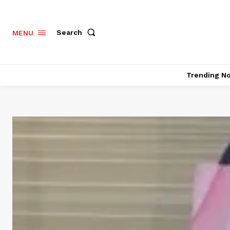
Search
MENU
Trending N