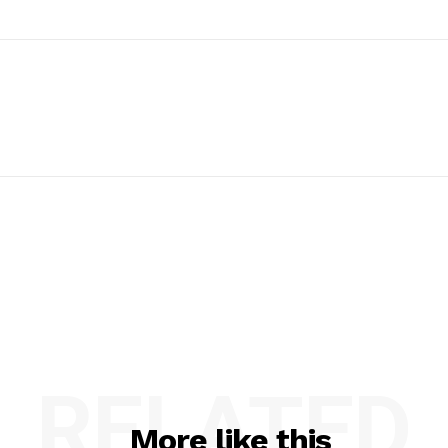
RELATED
More like this