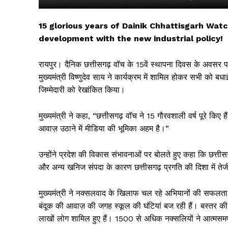
15 glorious years of Dainik Chhattisgarh Wat
development with the new industrial policy!
रायपुर। दैनिक
छत्तीसगढ़ वॉच
के
15वें स्थापना दिवस
के अवसर पर 
मुख्यमंत्री
विष्णुदेव साय
ने कार्यक्रम में शामिल होकर सभी को बधा
जिम्मेदारी को रेखांकित किया।
मुख्यमंत्री ने कहा,
“
छत्तीसगढ़
वॉच
ने
15
गौरवशाली
वर्ष
पूरे
किए
ह
आवाज़
उठाने
में
मीडिया
की
भूमिका
अहम
है।
”
सिर्फ सच
उन्होंने प्रदेश की विकास संभावनाओं पर बोलते हुए कहा कि छत्तीसग
और
अन्य
खनिज
संपदा
के
कारण
छत्तीसगढ़
प्रगति
की
दिशा
में
तेज
मुख्यमंत्री ने नक्सलवाद के खिलाफ चल रहे अभियानों की सफलत
बंदूक
की
आवाज़
की
जगह
स्कूल
की
घंटियां
बज
रही
हैं।
बस्तर
की
लाखों
लोग
शामिल
हुए
हैं।
1500
से
अधिक
नक्सलियों
ने
आत्मसमर