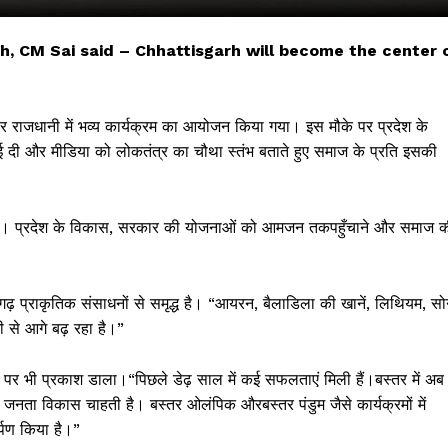
ch, CM Sai said – Chhattisgarh will become the center 
राजधानी में भव्य कार्यक्रम का आयोजन किया गया। इस मौके पर प्रदेश के
ई दी और मीडिया को लोकतंत्र का चौथा स्तंभ बताते हुए समाज के प्रति इसकी
ैं।
प्रदेश
के
विकास
,
सरकार
की
योजनाओं
को
आमजन
तक
पहुँचाने
और
समाज
क
 !!!
ढ़ प्राकृतिक संसाधनों से समृद्ध है।
“
आयरन
,
बैलाडिला
की
खानें
,
लिथियम
,
सो
Khabarchalisa N
ी
से
आगे
बढ़
रहा
है।
”
Trending Now
ा पर भी प्रकाश डाला।
“
पिछले
डेढ़
साल
में
कई
सफलताएं
मिली
हैं।
बस्तर
में
अब
देश दुनिया
जनता
विकास
चाहती
है।
बस्तर
ओलंपिक
और
बस्तर
पंडुम
जैसे
कार्यक्रमों
में
शहर एवं राज्य
्पण
किया
है।
”