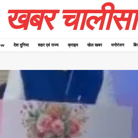
खबर चालीसा
ow
देश दुनिया
शहर एवं राज्य
क्राइम
खेल खबर
मनोरंजन
बि