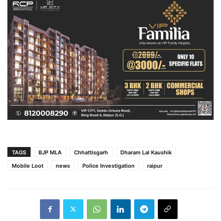
TAGS
BJP MLA
Chhattisgarh
Dharam Lal Kaushik
Mobile Loot
news
Police Investigation
raipur