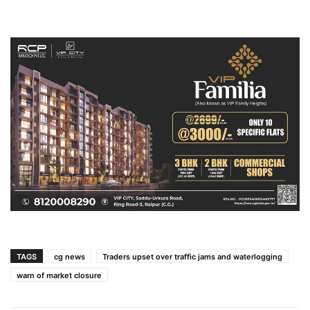
TAGS
cg news
Traders upset over traffic jams and waterlogging
warn of market closure