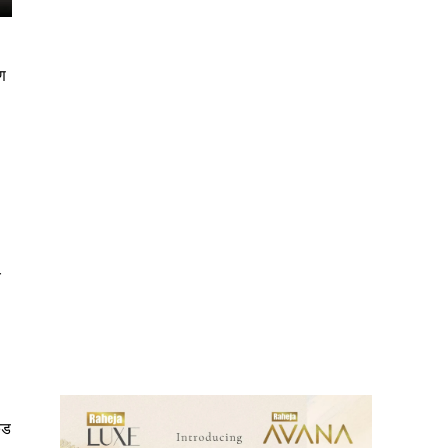
ण
।
े
ews
ंड