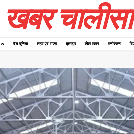
खबर चालीसा
ow
देश दुनिया
शहर एवं राज्य
क्राइम
खेल खबर
मनोरंजन
बि