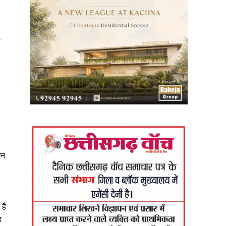
ी
गन
है
़