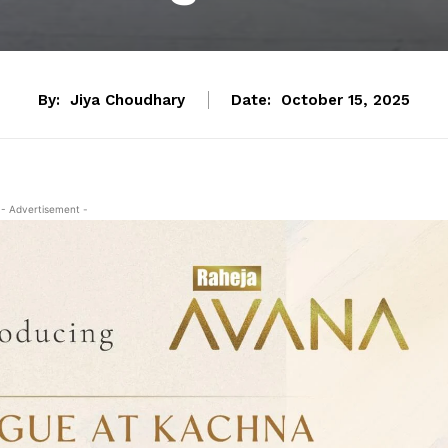
By:
Jiya Choudhary
Date:
October 15, 2025
- Advertisement -