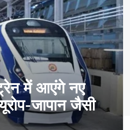
न में आएंगे नए
 यूरोप-जापान जैसी