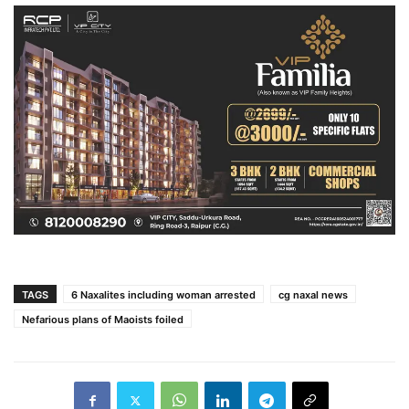
TAGS
6 Naxalites including woman arrested
cg naxal news
Nefarious plans of Maoists foiled