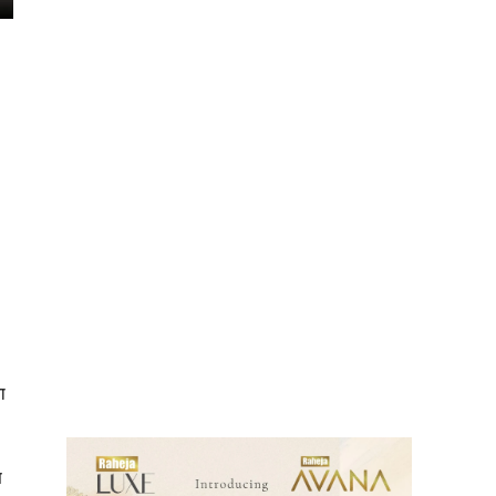
ews
ा
स