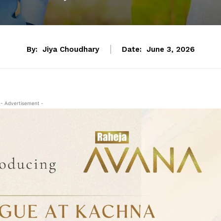
By:
Jiya Choudhary
Date:
June 3, 2026
- Advertisement -