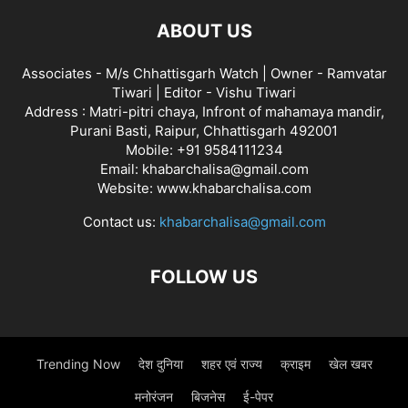
ABOUT US
Associates - M/s Chhattisgarh Watch | Owner - Ramvatar
Tiwari | Editor - Vishu Tiwari
Address : Matri-pitri chaya, Infront of mahamaya mandir,
Purani Basti, Raipur, Chhattisgarh 492001
Mobile: +91 9584111234
Email: khabarchalisa@gmail.com
Website: www.khabarchalisa.com
Contact us:
khabarchalisa@gmail.com
FOLLOW US
Trending Now
देश दुनिया
शहर एवं राज्य
क्राइम
खेल खबर
मनोरंजन
बिजनेस
ई-पेपर