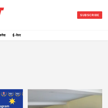
SUBSCRIBE
जनेस
ई-पेपर