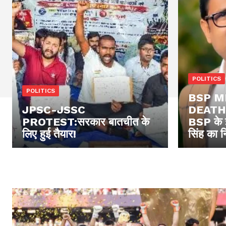
POLITICS
POLITICS
BSP M
JPSC-JSSC
DEATH: 
PROTEST:सरकार बातचीत के
BSP के 
लिए हुई तैयार!
सिंह का 