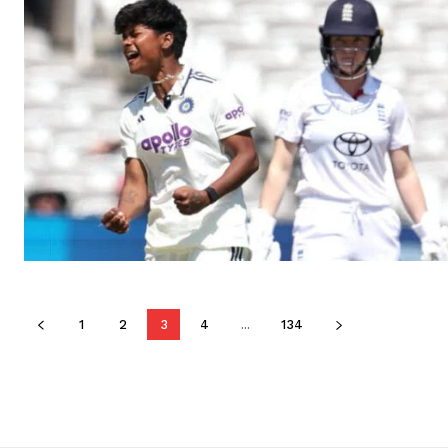
1
2
3
4
...
134