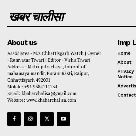
खबर चालीसा
About us
Imp L
Associates - M/s Chhattisgarh Watch | Owner
Home
- Ramvatar Tiwari | Editor - Vishu Tiwari
About
Address : Matri-pitri chaya, Infront of
Privacy
mahamaya mandir, Purani Basti, Raipur,
Notice
Chhattisgarh 492001
Adverti
Mobile: +91 9584111234
Email: khabarchalisa@gmail.com
Contact
Website: www.khabarchalisa.com