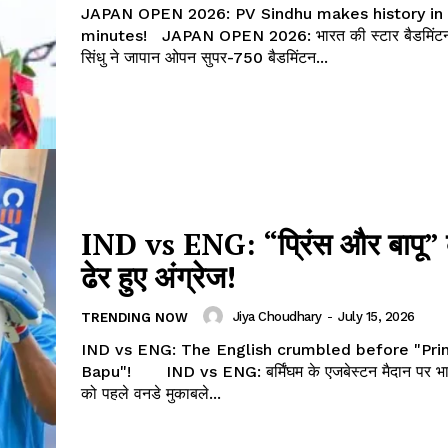
JAPAN OPEN 2026: PV Sindhu makes history in
minutes! JAPAN OPEN 2026: भारत की स्टार बैडमिंटन खिलाड़ी पीवी
सिंधु ने जापान ओपन सुपर-750 बैडमिंटन...
 !!!
Khabarchalisa N
Trending Now
देश दुनिया
IND vs ENG: “प्रिंस और बापू” 
शहर एवं राज्य
ढेर हुए अंग्रेज!
क्राइम
खेल खबर
Jiya Choudhary
-
July 15, 2026
TRENDING NOW
मनोरंजन
IND vs ENG: The English crumbled before "Pri
बिजनेस
Bapu"! IND vs ENG: बर्मिंघम के एजबेस्टन मैदान पर भारत ने इंग्लैंड
को पहले वनडे मुकाबले...
ई-पेपर
E NOW