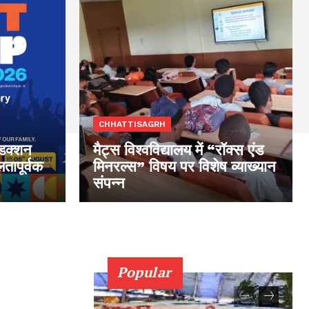
CHHATTISAGRH
ंडक्शन
मैट्स विश्वविद्यालय में “रॉक्स एंड
तापूर्वक
मिनरल्स” विषय पर विशेष व्याख्यान
संपन्न
Popular