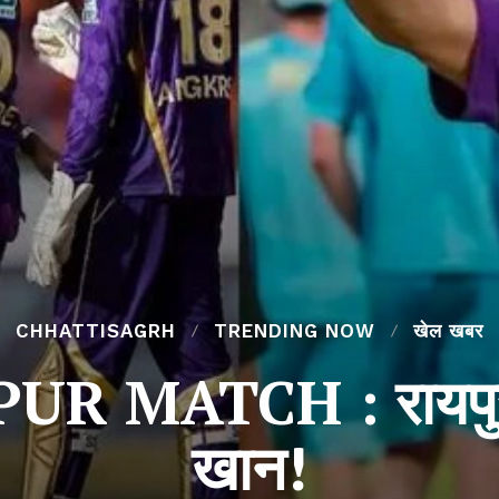
CHHATTISAGRH
TRENDING NOW
खेल खबर
R MATCH : रायपुर आ
खान!