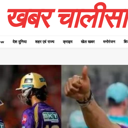
खबर चालीसा
ow
देश दुनिया
शहर एवं राज्य
क्राइम
खेल खबर
मनोरंजन
बि