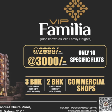
क्राइम
खेल खबर
मनोरंजन
बिजनेस
ई-पेपर
E NOW