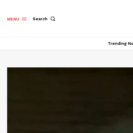
Search
MENU
Trending N