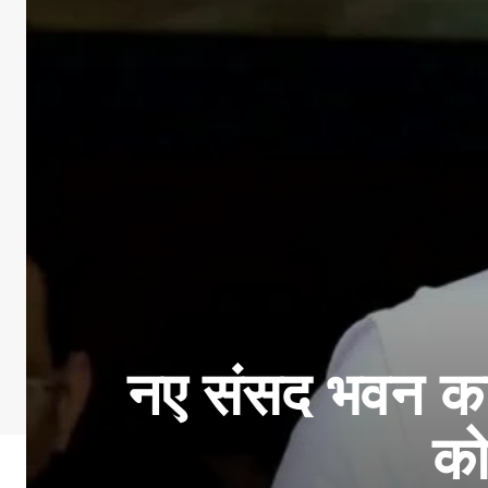
नए संसद भवन का 
को