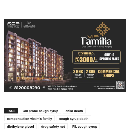
TAGS
CBI probe cough syrup
child death
compensation victim's family
cough syrup death
diethylene glycol
drug safety net
PIL cough syrup