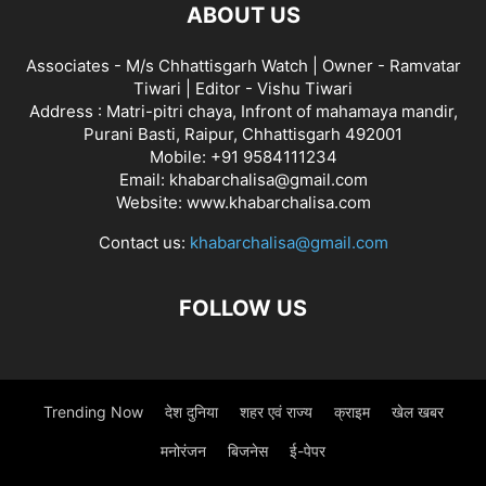
ABOUT US
Associates - M/s Chhattisgarh Watch | Owner - Ramvatar
Tiwari | Editor - Vishu Tiwari
Address : Matri-pitri chaya, Infront of mahamaya mandir,
Purani Basti, Raipur, Chhattisgarh 492001
Mobile: +91 9584111234
Email: khabarchalisa@gmail.com
Website: www.khabarchalisa.com
Contact us:
khabarchalisa@gmail.com
FOLLOW US
Trending Now
देश दुनिया
शहर एवं राज्य
क्राइम
खेल खबर
मनोरंजन
बिजनेस
ई-पेपर