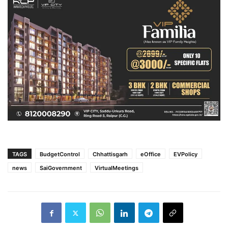
TAGS
BudgetControl
Chhattisgarh
eOffice
EVPolicy
news
SaiGovernment
VirtualMeetings