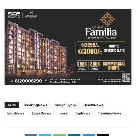
TAGS
BreakingNews
Cough Syrup
HealthNews
IndiaNews
LatestNews
news
TopNews
TrendingNews