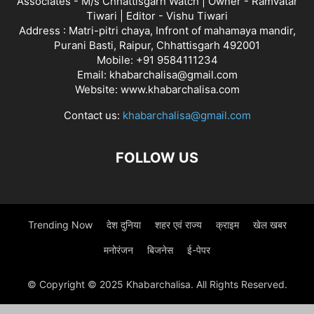
Associates - M/s Chhattisgarh Watch | Owner - Ramvatar
Tiwari | Editor - Vishu Tiwari
Address : Matri-pitri chaya, Infront of mahamaya mandir,
Purani Basti, Raipur, Chhattisgarh 492001
Mobile: +91 9584111234
Email: khabarchalisa@gmail.com
Website: www.khabarchalisa.com
Contact us:
khabarchalisa@gmail.com
FOLLOW US
Trending Now
देश दुनिया
शहर एवं राज्य
क्राइम
खेल खबर
मनोरंजन
बिजनेस
ई-पेपर
© Copyright © 2025 Khabarchalisa. All Rights Reserved.