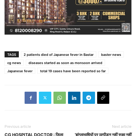
TAGS
2 patients died of Japanese fever in Bastar
baster news
cg news
diseases started as soon as monsoon arrived
Japanese fever
total 19 cases have been reported so far
Previous article
Next article
CG HOSPITAL DOCTOR : जिला
‘बांग्लाभाषियों पर उत्पीड़न नहीं रुका नहीं