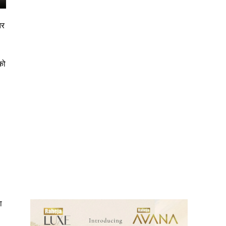
तर
को
ews
ा