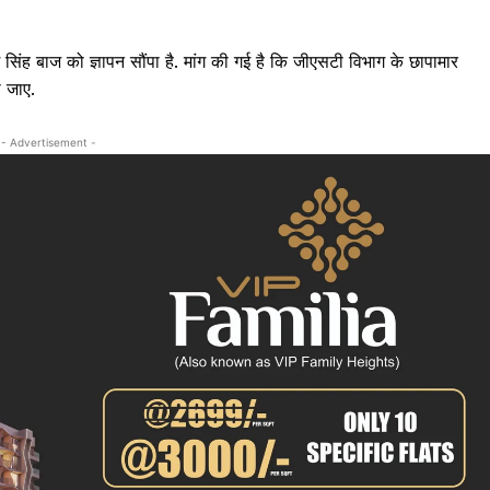
क्राइम
खेल खबर
श सिंह बाज को ज्ञापन सौंपा है. मांग की गई है कि जीएसटी विभाग के छापामार
मनोरंजन
ा जाए.
बिजनेस
ई-पेपर
- Advertisement -
E NOW