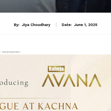
By:
Jiya Choudhary
Date:
June 1, 2025
- Advertisement -