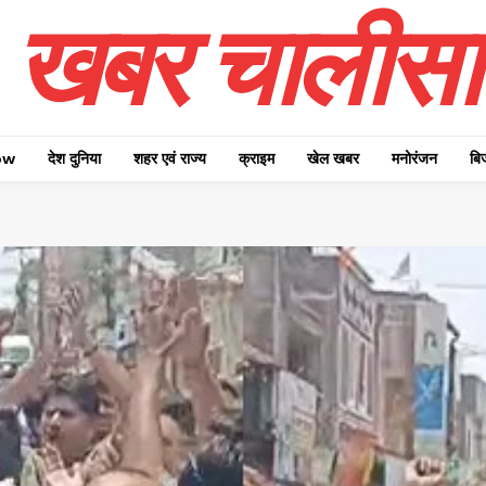
खबर चालीसा
ow
देश दुनिया
शहर एवं राज्य
क्राइम
खेल खबर
मनोरंजन
बि