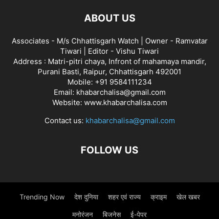
ABOUT US
Associates - M/s Chhattisgarh Watch | Owner - Ramvatar
Tiwari | Editor - Vishu Tiwari
Address : Matri-pitri chaya, Infront of mahamaya mandir,
Purani Basti, Raipur, Chhattisgarh 492001
Mobile: +91 9584111234
Email: khabarchalisa@gmail.com
Website: www.khabarchalisa.com
Contact us:
khabarchalisa@gmail.com
FOLLOW US
Trending Now
देश दुनिया
शहर एवं राज्य
क्राइम
खेल खबर
मनोरंजन
बिजनेस
ई-पेपर