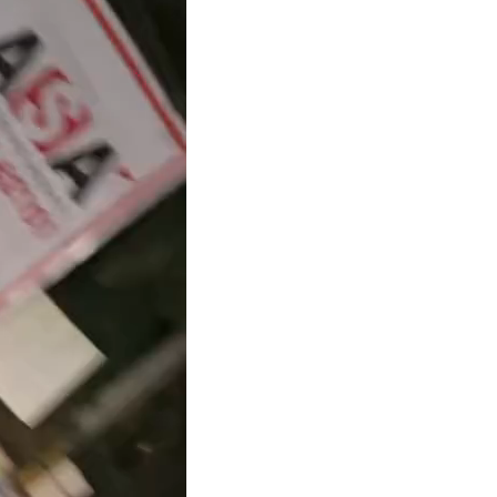
क्राइम
खेल खबर
मनोरंजन
बिजनेस
ई-पेपर
E NOW