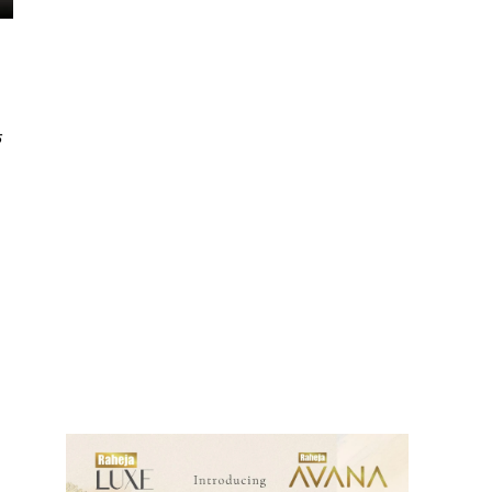
े
ews