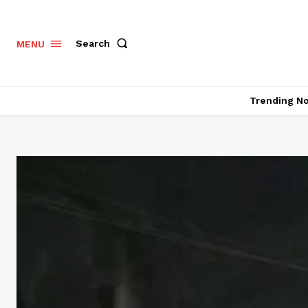
Search
MENU
Trending N