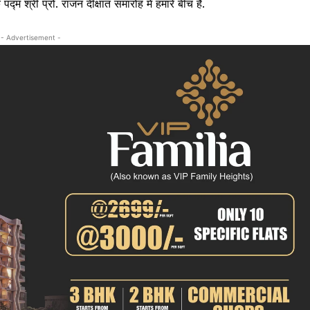
म श्री प्रो. राजन दीक्षांत समारोह में हमारे बीच हैं.
क्राइम
खेल खबर
- Advertisement -
मनोरंजन
बिजनेस
ई-पेपर
E NOW