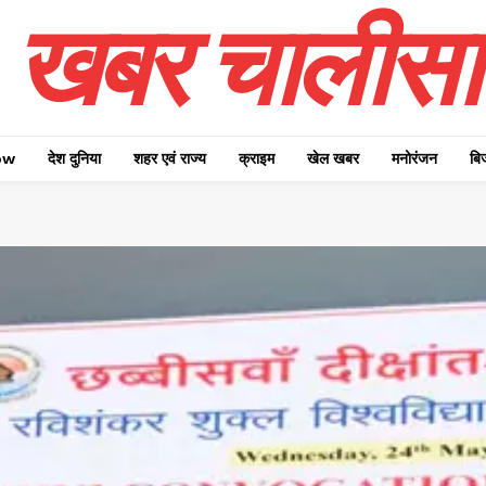
खबर चालीसा
ow
देश दुनिया
शहर एवं राज्य
क्राइम
खेल खबर
मनोरंजन
बि