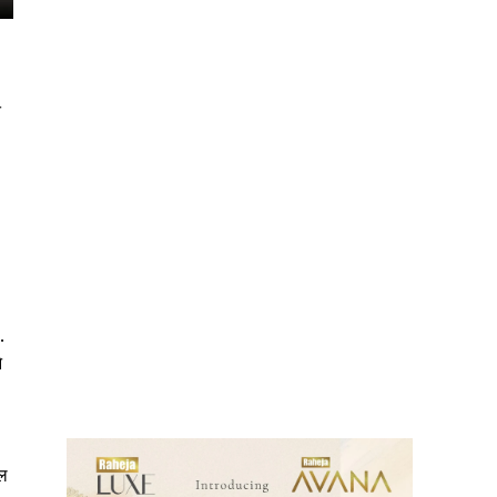
त
.
ews
े
ुल