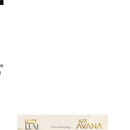
ना
ी
ews