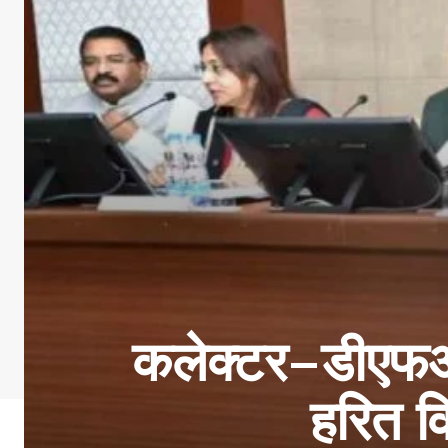
कलेक्टर–डीएफओ क
हरित व