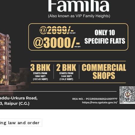
क्राइम
खेल खबर
मनोरंजन
बिजनेस
ई-पेपर
E NOW
ing law and order