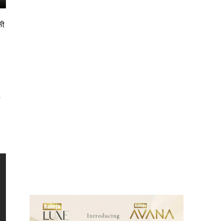
की
ews