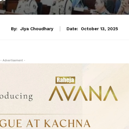
By:
Jiya Choudhary
Date:
October 13, 2025
- Advertisement -