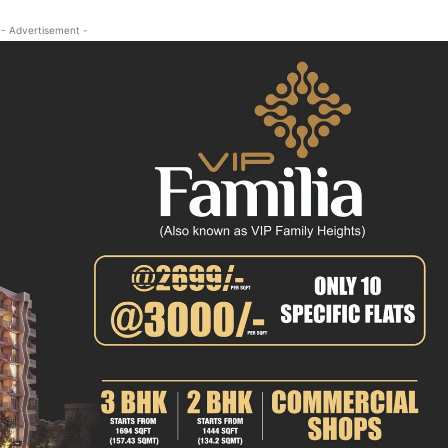
क्राइम
- Advertisement -
खेल खबर
मनोरंजन
बिजनेस
ई-पेपर
E NOW