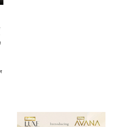
े
ा
ीर
ews