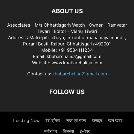
ABOUT US
Associates - M/s Chhattisgarh Watch | Owner - Ramvatar
Tiwari | Editor - Vishu Tiwari
Address : Matri-pitri chaya, Infront of mahamaya mandir,
Purani Basti, Raipur, Chhattisgarh 492001
Mobile: +91 9584111234
Email: khabarchalisa@gmail.com
Website: www.khabarchalisa.com
Contact us:
khabarchalisa@gmail.com
FOLLOW US
Trending Now
देश दुनिया
शहर एवं राज्य
क्राइम
खेल खबर
मनोरंजन
बिजनेस
ई-पेपर