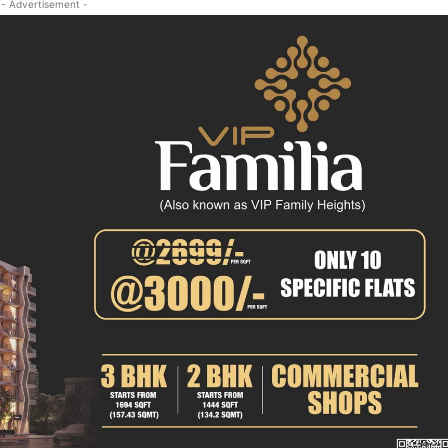
- Advertisement -
क्राइम
खेल खबर
मनोरंजन
बिजनेस
ई-पेपर
E NOW