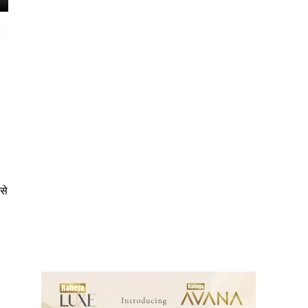
g
से
ews