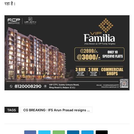
रहा है।
TAGS
CG BREAKING : IFS Arun Prasad resigns ...