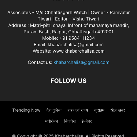
Associates - M/s Chhattisgarh Watch | Owner - Ramvatar
Tiwari | Editor - Vishu Tiwari
Address : Matri-pitri chaya, Infront of mahamaya mandir,
Purani Basti, Raipur, Chhattisgarh 492001
Mobile: +91 9584111234
Email: khabarchalisa@gmail.com
Website: www.khabarchalisa.com
Contact us:
khabarchalisa@gmail.com
FOLLOW US
Trending Now
देश दुनिया
शहर एवं राज्य
क्राइम
खेल खबर
मनोरंजन
बिजनेस
ई-पेपर
© Copyright © 2025 Khabarchalisa. All Rights Reserved.