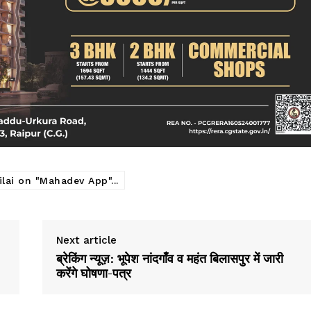
क्राइम
खेल खबर
मनोरंजन
बिजनेस
ई-पेपर
E NOW
ilai on "Mahadev App"...
Next article
ब्रेकिंग न्यूज़: भूपेश नांदगाँव व महंत बिलासपुर में जारी
करेंगे घोषणा-पत्र