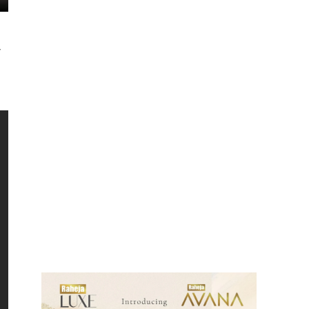
े
ews