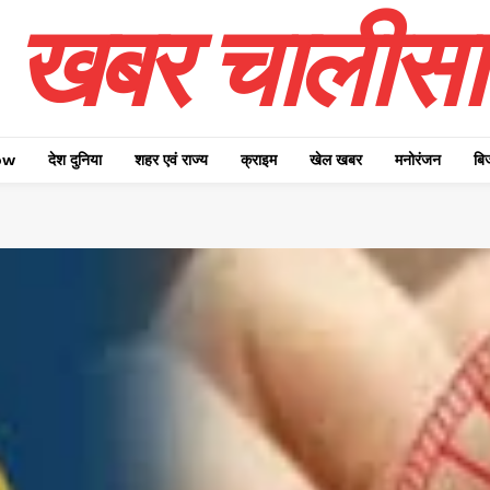
खबर चालीसा
ow
देश दुनिया
शहर एवं राज्य
क्राइम
खेल खबर
मनोरंजन
बि