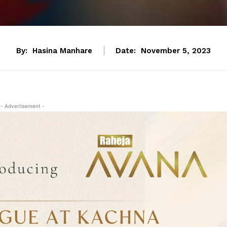
By:
Hasina Manhare
Date:
November 5, 2023
- Advertisement -