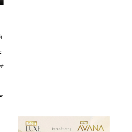
ने
ट
से
ews
ान