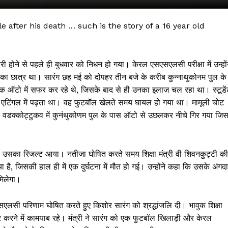
 after his death … such is the story of a 16 year old
ारी होने से पहले ही बुधवार को निधन हो गया। केरल एसएसएलसी परीक्षा में उन्हों
ल का छात्र था। सारंग छह मई को दोपहर तीन बजे के करीब कुन्नाथुकोनम पुल के
एक ऑटो में सफर कर रहे थे, जिसके बाद से ही उनका इलाज चल रहा था। स्टूडें
ल एटिंगल में पढ़ता था। वह फुटबॉल खेलते समय घायल हो गया था। मामूली चोट
वडक्कोट्टुकव में कुनंथुकोणम पुल के पास ऑटो से उछलकर नीचे गिर गया जिस
 !!!
 उसका रिजल्ट आया। नतीजा घोषित करते समय शिक्षा मंत्री वी शिवनकुट्टी की
Khabarchalisa N
ा है, जिसकी हाल ही में एक दुर्घटना में मौत हो गई। उन्होंने कहा कि उसके अंगद
मिलेगा।
Trending Now
देश दुनिया
 एसएसएलसी परिणाम घोषित करते हुए किशोर सारंग को श्रद्धांजलि दी। भावुक शिक्षा
शहर एवं राज्य
्कोर करने में कामयाब रहे। मंत्री ने सारंग को एक फुटबॉल खिलाड़ी और केरल