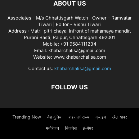
ABOUT US
Associates - M/s Chhattisgarh Watch | Owner - Ramvatar
Tiwari | Editor - Vishu Tiwari
Address : Matri-pitri chaya, Infront of mahamaya mandir,
Purani Basti, Raipur, Chhattisgarh 492001
Mobile: +91 9584111234
Email: khabarchalisa@gmail.com
Website: www.khabarchalisa.com
Contact us:
khabarchalisa@gmail.com
FOLLOW US
Trending Now
देश दुनिया
शहर एवं राज्य
क्राइम
खेल खबर
मनोरंजन
बिजनेस
ई-पेपर