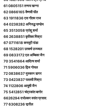
61 0805151 तन्मय खन्ना
62 0866165 वैष्णवी पॉल
63 1911836 एस गौतम राज
64 0238282 अनिरुद्ध पाण्डेय
65 3513058 प्रांशु शर्मा
66 2638851 कृतिका मिश्रा
67 0711618 कस्‍तूरी पांडा
68 1528201 उत्कर्ष उज्ज्वल
69 0833172 एल अम्बिका जैन
70 3541664 आदित्य शर्मा
71 5906036 द्विज गोयल
72 0838637 मुस्कान डागर
73 0423837 पल्लवी मिश्रा
74 1122806 आयुषी जैन
75 5412851 चंद्रकांत बागोर
6626294 दभोल्कर वसंत प्रसाद
77 6308236 सुनील