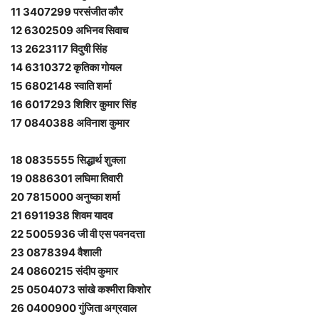
11 3407299 परसंजीत कौर
12 6302509 अभिनव सिवाच
13 2623117 विदुषी सिंह
14 6310372 कृतिका गोयल
15 6802148 स्वाति शर्मा
16 6017293 शिशिर कुमार सिंह
17 0840388 अविनाश कुमार
18 0835555 सिद्धार्थ शुक्ला
19 0886301 लघिमा तिवारी
20 7815000 अनुष्‍का शर्मा
21 6911938 शिवम यादव
22 5005936 जी वी एस पवनदत्ता
23 0878394 वैशाली
24 0860215 संदीप कुमार
25 0504073 सांखे कश्मीरा किशोर
26 0400900 गुंजिता अग्रवाल