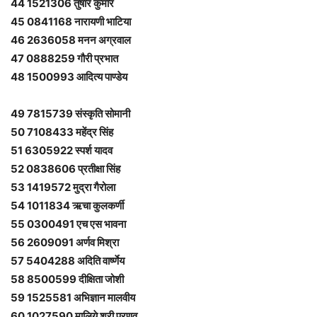
44 1521306 तुषार कुमार
45 0841168 नारायणी भाटिया
46 2636058 मनन अग्रवाल
47 0888259 गौरी प्रभात
48 1500993 आदित्य पाण्डेय
49 7815739 संस्कृति सोमानी
50 7108433 महेंद्र सिंह
51 6305922 स्पर्श यादव
52 0838606 प्रतीक्षा सिंह
53 1419572 मुद्रा गैरोला
54 1011834 ऋचा कुलकर्णी
55 0300491 एच एस भावना
56 2609091 अर्णव मिश्रा
57 5404288 अदिति वार्ष्णेय
58 8500599 दीक्षिता जोशी
59 1525581 अभिज्ञान मालवीय
60 1027590 मालिये श्री प्रणव