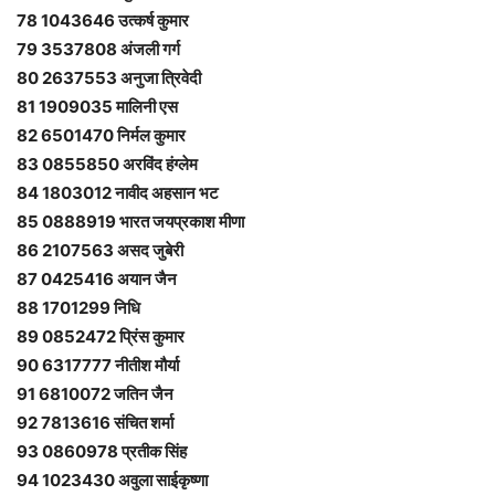
78 1043646 उत्कर्ष कुमार
79 3537808 अंजली गर्ग
80 2637553 अनुजा त्रिवेदी
81 1909035 मालिनी एस
82 6501470 निर्मल कुमार
83 0855850 अरविंद हंग्लेम
84 1803012 नावीद अहसान भट
85 0888919 भारत जयप्रकाश मीणा
86 2107563 असद जुबेरी
87 0425416 अयान जैन
88 1701299 निधि
89 0852472 प्रिंस कुमार
90 6317777 नीतीश मौर्या
91 6810072 जतिन जैन
92 7813616 संचित शर्मा
93 0860978 प्रतीक सिंह
94 1023430 अवुला साईकृष्णा