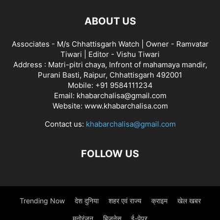
ABOUT US
Associates - M/s Chhattisgarh Watch | Owner - Ramvatar
Tiwari | Editor - Vishu Tiwari
Address : Matri-pitri chaya, Infront of mahamaya mandir,
Purani Basti, Raipur, Chhattisgarh 492001
Mobile: +91 9584111234
Email: khabarchalisa@gmail.com
Website: www.khabarchalisa.com
Contact us:
khabarchalisa@gmail.com
FOLLOW US
Trending Now
देश दुनिया
शहर एवं राज्य
क्राइम
खेल खबर
मनोरंजन
बिजनेस
ई-पेपर