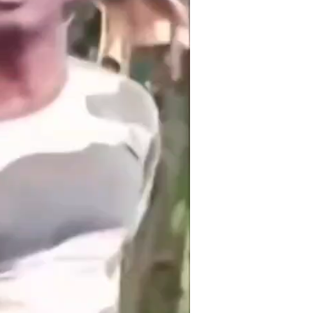
क्राइम
खेल खबर
मनोरंजन
बिजनेस
ई-पेपर
E NOW