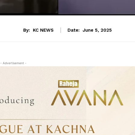
By:
KC NEWS
Date:
June 5, 2025
- Advertisement -