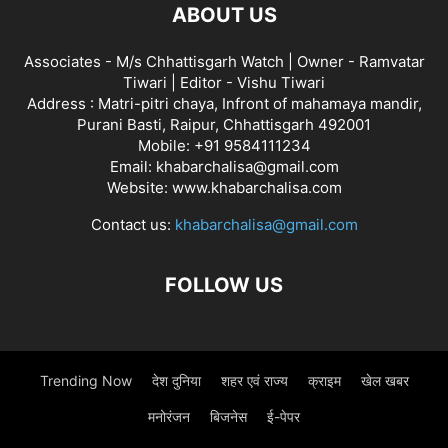
ABOUT US
Associates - M/s Chhattisgarh Watch | Owner - Ramvatar
Tiwari | Editor - Vishu Tiwari
Address : Matri-pitri chaya, Infront of mahamaya mandir,
Purani Basti, Raipur, Chhattisgarh 492001
Mobile: +91 9584111234
Email: khabarchalisa@gmail.com
Website: www.khabarchalisa.com
Contact us:
khabarchalisa@gmail.com
FOLLOW US
Trending Now
देश दुनिया
शहर एवं राज्य
क्राइम
खेल खबर
मनोरंजन
बिजनेस
ई-पेपर