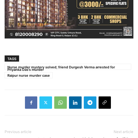
TAGS
Nurse murder mystery solved; friend Durgesh Verma arrested for
Priyanka Das's murder
Raipur nurse murder case
Previous article
Next article