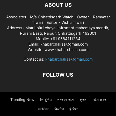
ABOUT US
Associates - M/s Chhattisgarh Watch | Owner - Ramvatar
Tiwari | Editor - Vishu Tiwari
Address : Matri-pitri chaya, Infront of mahamaya mandir,
Purani Basti, Raipur, Chhattisgarh 492001
Mobile: +91 9584111234
Email: khabarchalisa@gmail.com
Website: www.khabarchalisa.com
Contact us:
khabarchalisa@gmail.com
FOLLOW US
Trending Now
देश दुनिया
शहर एवं राज्य
क्राइम
खेल खबर
मनोरंजन
बिजनेस
ई-पेपर