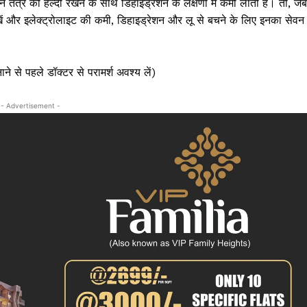
न तंत्र को हेल्दी रखने के साथ डिहाइड्रेशन के लक्षणों में कमी लाती है। तो, जब
क्राइम
ार रखें और इलेक्ट्रोलाइट की कमी, डिहाइड्रेशन और लू से बचने के लिए इनका सेवन
खेल खबर
मनोरंजन
बिजनेस
े से पहले डॉक्टर से परामर्श अवश्य लें)
ई-पेपर
- Advertisement -
E NOW