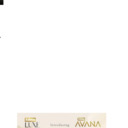
,
ews