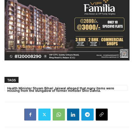
TAGS
Health Minister Shyam Bihari Jaiswal alleged that many items were
missing from the bungalow of former minister Shiv Dahria.